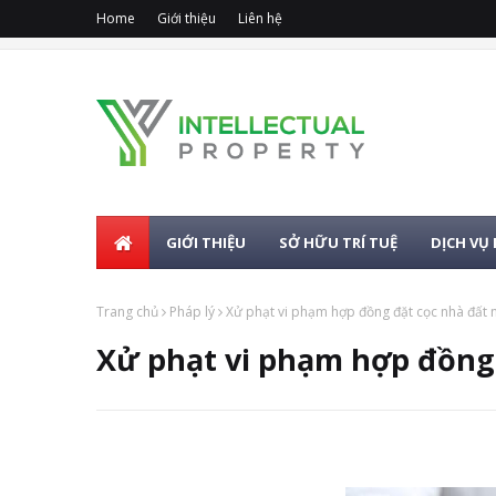
Home
Giới thiệu
Liên hệ
GIỚI THIỆU
SỞ HỮU TRÍ TUỆ
DỊCH VỤ 
Trang chủ
Pháp lý
Xử phạt vi phạm hợp đồng đặt cọc nhà đất 
Xử phạt vi phạm hợp đồng