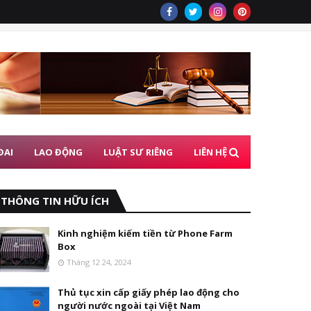
ĐAI
LAO ĐỘNG
LUẬT SƯ RIÊNG
LIÊN HỆ
THÔNG TIN HỮU ÍCH
Kinh nghiệm kiếm tiền từ Phone Farm
Box
Tháng 12 24, 2024
Thủ tục xin cấp giấy phép lao động cho
người nước ngoài tại Việt Nam