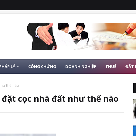
PHÁP LÝ
CÔNG CHỨNG
DOANH NGHIỆP
THUẾ
ĐẤT 
như thế nào
 đặt cọc nhà đất như thế nào