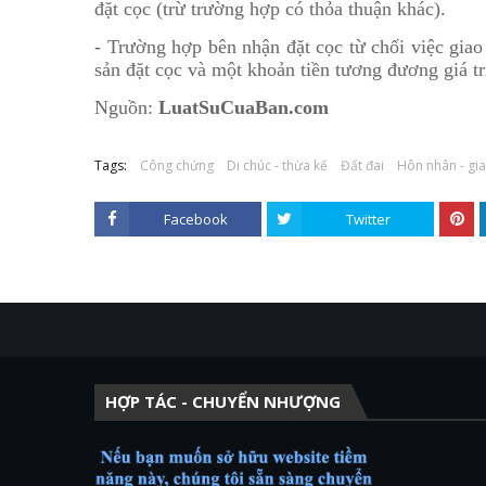
đặt cọc (trừ trường hợp có thỏa thuận khác).
- Trường hợp bên nhận đặt cọc từ chối việc giao 
sản đặt cọc và một khoản tiền tương đương giá trị
Nguồn:
LuatSuCuaBan.com
Tags:
Công chứng
Di chúc - thừa kế
Đất đai
Hôn nhân - gia
Facebook
Twitter
HỢP TÁC - CHUYỂN NHƯỢNG