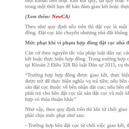
một khoản tiền hoặc kim khí quý, đá quý hoặc vật
trong một thời hạn để bảo đảm giao kết hoặc thự
(Xem thêm:
NewCA
)
Theo như quy định nêu trên thì đặt cọc là một
đồng. Đặt cọc khi chuyển nhượng nhà đất không
Mức phạt khi vi phạm hợp đồng đặt cọc nhà đ
Căn cứ theo nguyên tắc của pháp luật dân sự, cá
kết hoặc thực hiện hợp đồng. Trong trường hợp 
tại Khoản 2 Điều 328 Bộ luật Dân sự 2015, cụ th
“Trường hợp hợp đồng được giao kết, thực hiện 
được trừ để thực hiện nghĩa vụ trả tiền; nếu bên 
sản đặt cọc thuộc về bên nhận đặt cọc; nếu bên nh
phải trả cho bên đặt cọc tài sản đặt cọc và một k
hợp có thỏa thuận khác”
Như vậy, theo quy định trên thì khi từ chối gia
phải chịu mức phạt như sau:
- Trường hợp bên đặt cọc từ chối việc giao kết, 