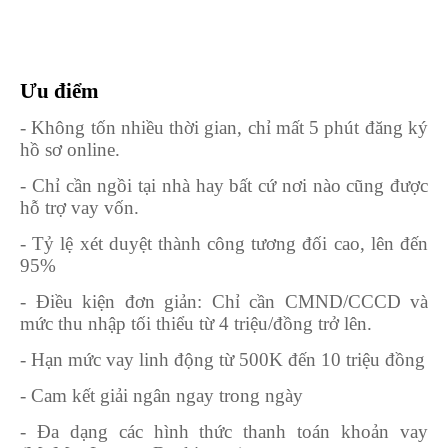
Ưu điểm
-
Không tốn nhiều thời gian, chỉ mất 5 phút đăng ký
hồ sơ online.
-
Chỉ cần ngồi tại nhà hay bất cứ nơi nào cũng được
hỗ trợ vay vốn.
-
Tỷ lệ xét duyệt thành công tương đối cao, lên đến
95%
-
Điều kiện đơn giản: Chỉ cần CMND/CCCD và
mức thu nhập tối thiểu từ 4 triệu/đồng trở lên.
-
Hạn mức vay linh động từ 500K đến 10 triệu đồng
-
Cam kết giải ngân ngay trong ngày
-
Đa dạng các hình thức thanh toán khoản vay