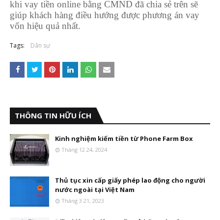
khi vay tiền online bằng CMND đã chia sẻ trên sẽ
giúp khách hàng điều hướng được phương án vay
vốn hiệu quả nhất.
Tags:
Dân sự
THÔNG TIN HỮU ÍCH
Kinh nghiệm kiếm tiền từ Phone Farm Box
Tháng 12 24, 2024
Thủ tục xin cấp giấy phép lao động cho người
nước ngoài tại Việt Nam
Tháng 3 21, 2023