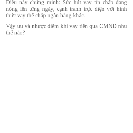
Điều này chứng minh: Sức hút vay tín chấp đang
nóng lên từng ngày, cạnh tranh trực diện với hình
thức vay thế chấp ngân hàng khác.
Vậy ưu và nhược điểm khi vay tiền qua CMND như
thế nào?