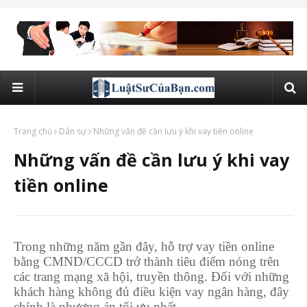
Trang chủ
Dân sự
Những vấn đề cần lưu ý khi vay tiền online
Những vấn đề cần lưu ý khi vay
tiền online
Trong những năm gần đây, hỗ trợ vay tiền online
bằng CMND/CCCD trở thành tiêu điểm nóng trên
các trang mạng xã hội, truyền thông. Đối với những
khách hàng không đủ điều kiện vay ngân hàng, đây
chính là phương án tối ưu nhất.